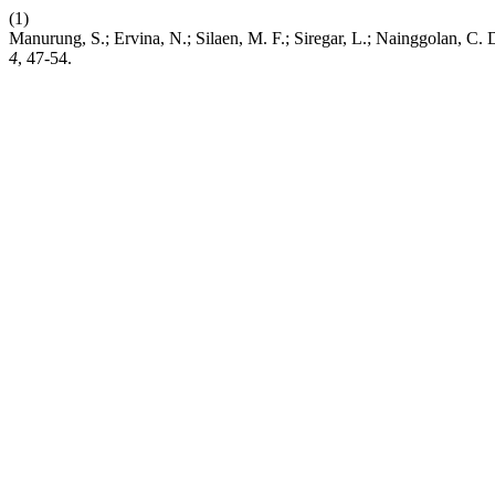
(1)
Manurung, S.; Ervina, N.; Silaen, M. F.; Siregar, L.; Nainggolan, C
4
, 47-54.