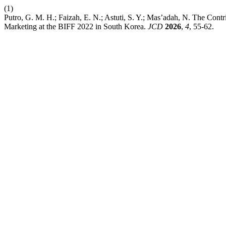
(1)
Putro, G. M. H.; Faizah, E. N.; Astuti, S. Y.; Mas’adah, N. The Con
Marketing at the BIFF 2022 in South Korea.
JCD
2026
,
4
, 55-62.