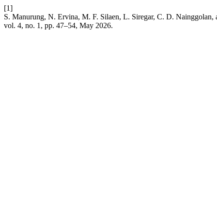
[1]
S. Manurung, N. Ervina, M. F. Silaen, L. Siregar, C. D. Nainggolan
vol. 4, no. 1, pp. 47–54, May 2026.